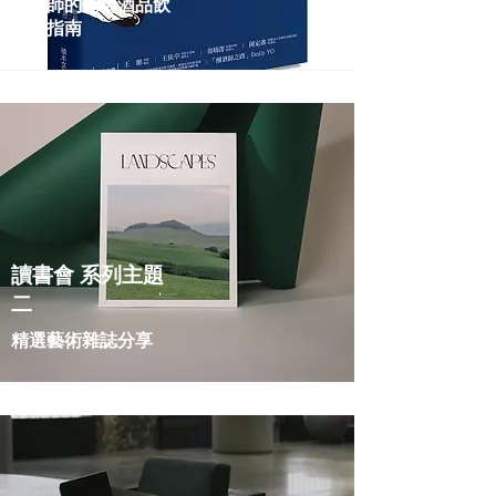
侍酒師的葡萄酒品飲
隨身指南
讀書會 系列主題
二
​精選藝術雜誌分享