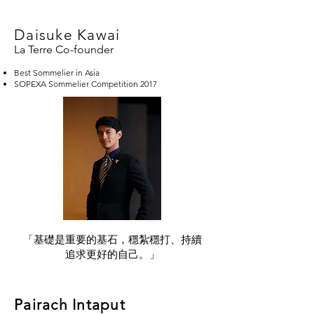
Daisuke Kawai
La Terre Co-founder
Best Sommelier in Asia
SOPEXA Sommelier Competition 2017
「基礎是重要的基石，穩紮穩打、持續
追求更好的自己。」
Pairach Intaput